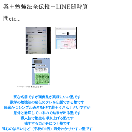
案＋勉強法全伝授＋LINE随時質
問etc...
LINEでいつでも質疑応答します
変な名前ですが面倒見が異様にいい塾です
​数学の勉強法の秘伝のタレを伝授できる塾です
民家かつシンプル過ぎるHPで若干うさんくさいですが
​意外と徹底しているので結果が出る塾です
​職人技で塾生を叩き上げる塾です
​独学する力が身につく塾です
進むのは早いけど（学校の4倍）随分わかりやすい塾です