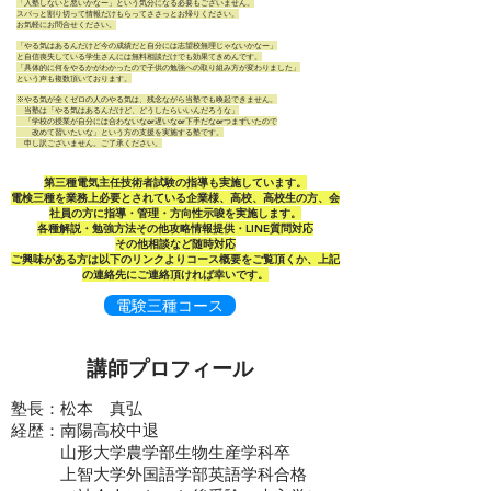
「入塾しないと悪いかなー」という気分になる必要もございません。
スパっと割り切って情報だけもらってささっとお帰りください。
お気軽にお問合せください。
「やる気はあるんだけど今の成績だと自分には志望校無理じゃないかなー」
と自信喪失している学生さんには無料相談だけでも効果てきめんです。
「具体的に何をやるかがわかったので子供の勉強への取り組み方が変わりました」
という声も複数頂いております。
※やる気が全くゼロの人のやる気は、残念ながら当塾でも喚起できません。
当塾は「やる気はあるんだけど、どうしたらいいんだろうな」
「学校の授業が自分には合わないなor遅いなor下手だなorつまずいたので
改めて習いたいな」という方の支援を実施する塾です。
申し訳ございません。ご了承ください。
​第三種電気主任技術者試験の指導も実施しています。
電検三種を業務上必要とされている企業様、高校、高校生の方、会
社員の方に指導・管理・方向性示唆を実施します。
各種解説・勉強方法その他攻略情報提供・LINE質問対応
​その他相談など随時対応
​ご興味がある方は以下のリンクよりコース概要をご覧頂くか、上記
の連絡先にご連絡頂ければ幸いです。
電験三種コース
講師プロフィール
塾長：松本 真弘
経歴：南陽高校中退
山形大学農学部生物生産学科卒
上智大学外国語学部英語学科合格