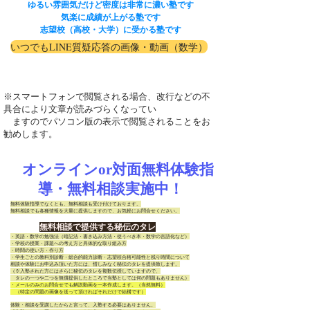
ゆるい雰囲気だけど密度は非常に濃い塾です
気楽に成績が上がる塾です
志望校（高校・大学）に受かる塾です
いつでもLINE質疑応答の画像・動画（数学）
※スマートフォンで閲覧される場合、改行などの不
具合により文章が読みづらくなってい
ますのでパソコン版の表示で閲覧されることをお
勧めします。
オンラインor対面無料体験指
導・無料相談実施中！
無料体験指導でなくとも、無料相談も受け付けております。
無料相談でも各種情報を大量に提供しますので、お気軽にお問合せください。
無料相談で提供する秘伝のタレ
・英語・数学の勉強法（暗記法・書き込み方法・使うべき本・数学の言語化など）
・学校の授業・課題への考え方と具体的な取り組み方
・時間の使い方・作り方
・学生ごとの教科別診断・総合的能力診断・志望校合格可能性と残り時間について
相談や体験にお申込み頂いた方には、惜しみなく秘伝のタレを提供致します。
（※入塾された方にはさらに秘伝のタレを複数伝授していますので、
​ タレの一つや二つを無償提供したところで当塾としては何の問題もありません）
・メールのみのお問合せでも解説動画を一本作成します。（当然無料）
（特定の問題の画像を送って頂ければそれだけで結構です）
体験・相談を受講したからと言って、入塾する必要はありません。