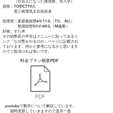
（社会人になった後受験。未入学）
資格：TOEIC770点
​ 第三種電気主任技術者
指導歴：家庭教師歴6年11名（T社、R社）
​ 塾講師歴5年約40名（M義塾）
​好物：すた丼
その他塾長の半生はメニューに貼ってあるリ
ンク「なぜ塾をやるのか」ページに記載され
ております。何かと参考になるかと思います
のでご覧頂ければ幸いです。
​料金プラン概要PDF
youtubeで数学について解説しています。
​随時更新していきますので是非一度