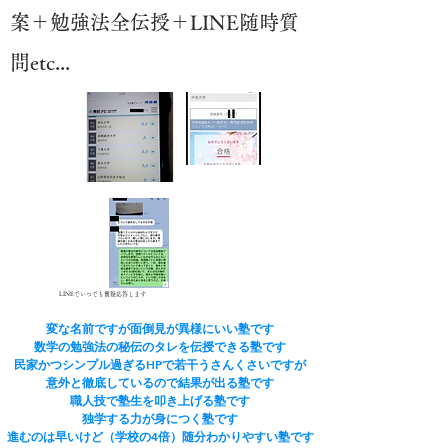
案＋勉強法全伝授＋LINE随時質
問etc...
LINEでいつでも質疑応答します
変な名前ですが面倒見が異様にいい塾です
​数学の勉強法の秘伝のタレを伝授できる塾です
民家かつシンプル過ぎるHPで若干うさんくさいですが
​意外と徹底しているので結果が出る塾です
​職人技で塾生を叩き上げる塾です
​独学する力が身につく塾です
進むのは早いけど（学校の4倍）随分わかりやすい塾です