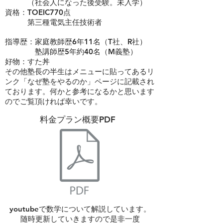
（社会人になった後受験。未入学）
資格：TOEIC770点
​ 第三種電気主任技術者
指導歴：家庭教師歴6年11名（T社、R社）
​ 塾講師歴5年約40名（M義塾）
​好物：すた丼
その他塾長の半生はメニューに貼ってあるリ
ンク「なぜ塾をやるのか」ページに記載され
ております。何かと参考になるかと思います
のでご覧頂ければ幸いです。
​料金プラン概要PDF
youtubeで数学について解説しています。
​随時更新していきますので是非一度