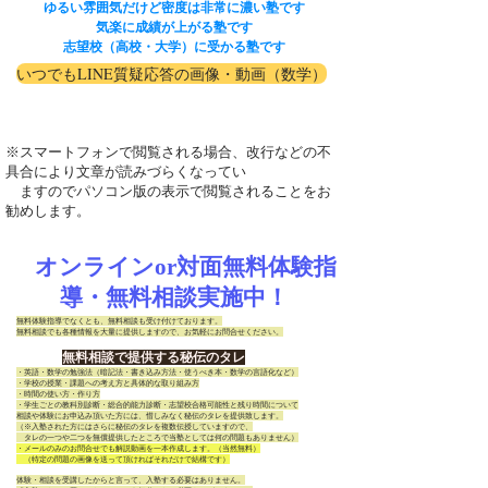
ゆるい雰囲気だけど密度は非常に濃い塾です
気楽に成績が上がる塾です
志望校（高校・大学）に受かる塾です
いつでもLINE質疑応答の画像・動画（数学）
※スマートフォンで閲覧される場合、改行などの不
具合により文章が読みづらくなってい
ますのでパソコン版の表示で閲覧されることをお
勧めします。
オンラインor対面無料体験指
導・無料相談実施中！
無料体験指導でなくとも、無料相談も受け付けております。
無料相談でも各種情報を大量に提供しますので、お気軽にお問合せください。
無料相談で提供する秘伝のタレ
・英語・数学の勉強法（暗記法・書き込み方法・使うべき本・数学の言語化など）
・学校の授業・課題への考え方と具体的な取り組み方
・時間の使い方・作り方
・学生ごとの教科別診断・総合的能力診断・志望校合格可能性と残り時間について
相談や体験にお申込み頂いた方には、惜しみなく秘伝のタレを提供致します。
（※入塾された方にはさらに秘伝のタレを複数伝授していますので、
​ タレの一つや二つを無償提供したところで当塾としては何の問題もありません）
・メールのみのお問合せでも解説動画を一本作成します。（当然無料）
（特定の問題の画像を送って頂ければそれだけで結構です）
体験・相談を受講したからと言って、入塾する必要はありません。