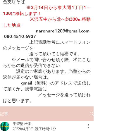
合支庁そば
​​
※3月14日から東大通1丁目1－
130に移転します！
米沢五中から北へ約300m移動
した地点
narenare1209@gmail.com
080-4510-6937
上記電話番号にスマートフォン
のメッセージを
​ 送って頂いても結構です。
※メールで問い合わせ頂く際、稀にこち
らからの返信が受信できない
設定のご家庭があります。当塾からの
返信が届かない場合は、
gmail（無料）のアドレスで送信し
て頂くか、携帯電話に
メッセージを送って頂けれ
ばと思います。
記事
学習塾 松本
2022年4月9日
読了時間: 1分