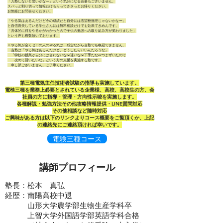
「入塾しないと悪いかなー」という気分になる必要もございません。
スパっと割り切って情報だけもらってささっとお帰りください。
お気軽にお問合せください。
「やる気はあるんだけど今の成績だと自分には志望校無理じゃないかなー」
と自信喪失している学生さんには無料相談だけでも効果てきめんです。
「具体的に何をやるかがわかったので子供の勉強への取り組み方が変わりました」
という声も複数頂いております。
※やる気が全くゼロの人のやる気は、残念ながら当塾でも喚起できません。
当塾は「やる気はあるんだけど、どうしたらいいんだろうな」
「学校の授業が自分には合わないなor遅いなor下手だなorつまずいたので
改めて習いたいな」という方の支援を実施する塾です。
申し訳ございません。ご了承ください。
​第三種電気主任技術者試験の指導も実施しています。
電検三種を業務上必要とされている企業様、高校、高校生の方、会
社員の方に指導・管理・方向性示唆を実施します。
各種解説・勉強方法その他攻略情報提供・LINE質問対応
​その他相談など随時対応
​ご興味がある方は以下のリンクよりコース概要をご覧頂くか、上記
の連絡先にご連絡頂ければ幸いです。
電験三種コース
講師プロフィール
塾長：松本 真弘
経歴：南陽高校中退
山形大学農学部生物生産学科卒
上智大学外国語学部英語学科合格