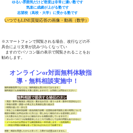
ゆるい雰囲気だけど密度は非常に濃い塾です
気楽に成績が上がる塾です
志望校（高校・大学）に受かる塾です
いつでもLINE質疑応答の画像・動画（数学）
※スマートフォンで閲覧される場合、改行などの不
具合により文章が読みづらくなってい
ますのでパソコン版の表示で閲覧されることをお
勧めします。
オンラインor対面無料体験指
導・無料相談実施中！
無料体験指導でなくとも、無料相談も受け付けております。
無料相談でも各種情報を大量に提供しますので、お気軽にお問合せください。
無料相談で提供する秘伝のタレ
・英語・数学の勉強法（暗記法・書き込み方法・使うべき本・数学の言語化など）
・学校の授業・課題への考え方と具体的な取り組み方
・時間の使い方・作り方
・学生ごとの教科別診断・総合的能力診断・志望校合格可能性と残り時間について
相談や体験にお申込み頂いた方には、惜しみなく秘伝のタレを提供致します。
（※入塾された方にはさらに秘伝のタレを複数伝授していますので、
​ タレの一つや二つを無償提供したところで当塾としては何の問題もありません）
・メールのみのお問合せでも解説動画を一本作成します。（当然無料）
（特定の問題の画像を送って頂ければそれだけで結構です）
体験・相談を受講したからと言って、入塾する必要はありません。