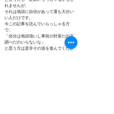
れませんが、
それは地頭に自信があって運も大分い
い人だけです。
今この記事を読んでいらっしゃる方
で、
「自分は地頭強いし事前の対策だの下
調べだのいらないな」
と思う方は是非その道を進んでくださ
い。
多分それで大丈夫です。
話を戻しますが、
要は、出題傾向を押さえた上で学習を
進めたほうが、効率がいいのです。
これは、各大学の二次試験における事
実でもありますが、
それ以上に、共通テストにおいて顕著