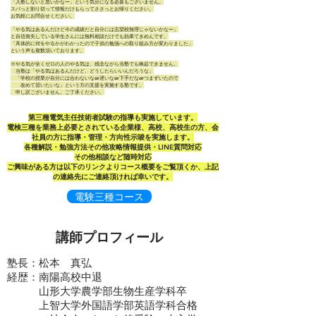
「入塾しないと悪いかなー」という気分になる必要もございません。
スパっと割り切って情報だけもらってささっとお帰りください。
お気軽にお問合せください。
「やる気はあるんだけど今の成績だと自分には志望校無理じゃないかなー」
と自信喪失している学生さんには無料相談だけでも効果てきめんです。
「具体的に何をやるかがわかったので子供の勉強への取り組み方が変わりました」
という声も複数頂いております。
※やる気が全くゼロの人のやる気は、残念ながら当塾でも喚起できません。
当塾は「やる気はあるんだけど、どうしたらいいんだろうな」
「学校の授業が自分には合わないなor遅いなor下手だなorつまずいたので
改めて習いたいな」という方の支援を実施する塾です。
申し訳ございません。ご了承ください。
​第三種電気主任技術者試験の指導も実施しています。
電検三種を業務上必要とされている企業様、高校、高校生の方、会
社員の方に指導・管理・方向性示唆を実施します。
各種解説・勉強方法その他攻略情報提供・LINE質問対応
​その他相談など随時対応
​ご興味がある方は以下のリンクよりコース概要をご覧頂くか、上記
の連絡先にご連絡頂ければ幸いです。
電験三種コース
講師プロフィール
塾長：松本 真弘
経歴：南陽高校中退
山形大学農学部生物生産学科卒
上智大学外国語学部英語学科合格