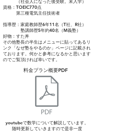
（社会人になった後受験。未入学）
資格：TOEIC770点
​ 第三種電気主任技術者
指導歴：家庭教師歴6年11名（T社、R社）
​ 塾講師歴5年約40名（M義塾）
​好物：すた丼
その他塾長の半生はメニューに貼ってあるリ
ンク「なぜ塾をやるのか」ページに記載され
ております。何かと参考になるかと思います
のでご覧頂ければ幸いです。
​料金プラン概要PDF
youtubeで数学について解説しています。
​随時更新していきますので是非一度