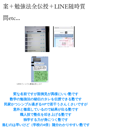
案＋勉強法全伝授＋LINE随時質
問etc...
LINEでいつでも質疑応答します
変な名前ですが面倒見が異様にいい塾です
​数学の勉強法の秘伝のタレを伝授できる塾です
民家かつシンプル過ぎるHPで若干うさんくさいですが
​意外と徹底しているので結果が出る塾です
​職人技で塾生を叩き上げる塾です
​独学する力が身につく塾です
進むのは早いけど（学校の4倍）随分わかりやすい塾です