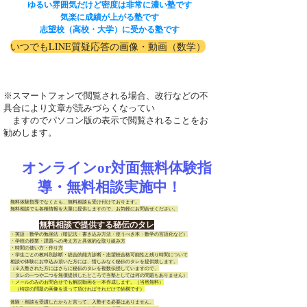
ゆるい雰囲気だけど密度は非常に濃い塾です
気楽に成績が上がる塾です
志望校（高校・大学）に受かる塾です
いつでもLINE質疑応答の画像・動画（数学）
※スマートフォンで閲覧される場合、改行などの不
具合により文章が読みづらくなってい
ますのでパソコン版の表示で閲覧されることをお
勧めします。
オンラインor対面無料体験指
導・無料相談実施中！
無料体験指導でなくとも、無料相談も受け付けております。
無料相談でも各種情報を大量に提供しますので、お気軽にお問合せください。
無料相談で提供する秘伝のタレ
・英語・数学の勉強法（暗記法・書き込み方法・使うべき本・数学の言語化など）
・学校の授業・課題への考え方と具体的な取り組み方
・時間の使い方・作り方
・学生ごとの教科別診断・総合的能力診断・志望校合格可能性と残り時間について
相談や体験にお申込み頂いた方には、惜しみなく秘伝のタレを提供致します。
（※入塾された方にはさらに秘伝のタレを複数伝授していますので、
​ タレの一つや二つを無償提供したところで当塾としては何の問題もありません）
・メールのみのお問合せでも解説動画を一本作成します。（当然無料）
（特定の問題の画像を送って頂ければそれだけで結構です）
体験・相談を受講したからと言って、入塾する必要はありません。