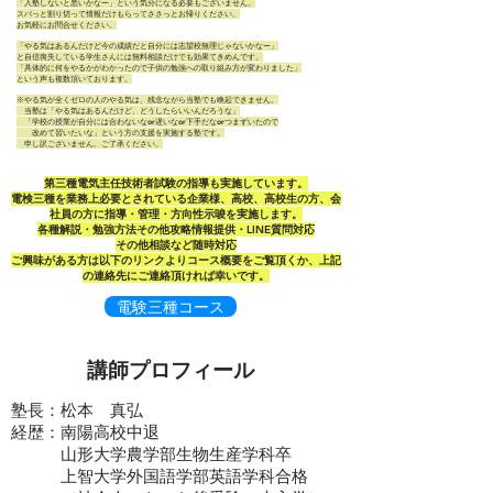
「入塾しないと悪いかなー」という気分になる必要もございません。
スパっと割り切って情報だけもらってささっとお帰りください。
お気軽にお問合せください。
「やる気はあるんだけど今の成績だと自分には志望校無理じゃないかなー」
と自信喪失している学生さんには無料相談だけでも効果てきめんです。
「具体的に何をやるかがわかったので子供の勉強への取り組み方が変わりました」
という声も複数頂いております。
※やる気が全くゼロの人のやる気は、残念ながら当塾でも喚起できません。
当塾は「やる気はあるんだけど、どうしたらいいんだろうな」
「学校の授業が自分には合わないなor遅いなor下手だなorつまずいたので
改めて習いたいな」という方の支援を実施する塾です。
申し訳ございません。ご了承ください。
​第三種電気主任技術者試験の指導も実施しています。
電検三種を業務上必要とされている企業様、高校、高校生の方、会
社員の方に指導・管理・方向性示唆を実施します。
各種解説・勉強方法その他攻略情報提供・LINE質問対応
​その他相談など随時対応
​ご興味がある方は以下のリンクよりコース概要をご覧頂くか、上記
の連絡先にご連絡頂ければ幸いです。
電験三種コース
講師プロフィール
塾長：松本 真弘
経歴：南陽高校中退
山形大学農学部生物生産学科卒
上智大学外国語学部英語学科合格