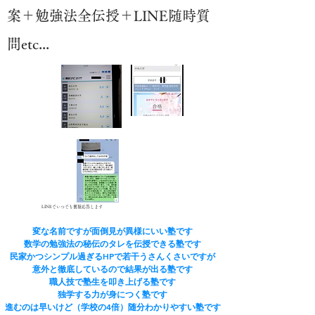
案＋勉強法全伝授＋LINE随時質
問etc...
LINEでいつでも質疑応答します
変な名前ですが面倒見が異様にいい塾です
​数学の勉強法の秘伝のタレを伝授できる塾です
民家かつシンプル過ぎるHPで若干うさんくさいですが
​意外と徹底しているので結果が出る塾です
​職人技で塾生を叩き上げる塾です
​独学する力が身につく塾です
進むのは早いけど（学校の4倍）随分わかりやすい塾です