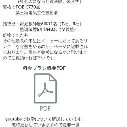
（社会人になった後受験。未入学）
資格：TOEIC770点
​ 第三種電気主任技術者
指導歴：家庭教師歴6年11名（T社、R社）
​ 塾講師歴5年約40名（M義塾）
​好物：すた丼
その他塾長の半生はメニューに貼ってあるリ
ンク「なぜ塾をやるのか」ページに記載され
ております。何かと参考になるかと思います
のでご覧頂ければ幸いです。
​料金プラン概要PDF
youtubeで数学について解説しています。
​随時更新していきますので是非一度