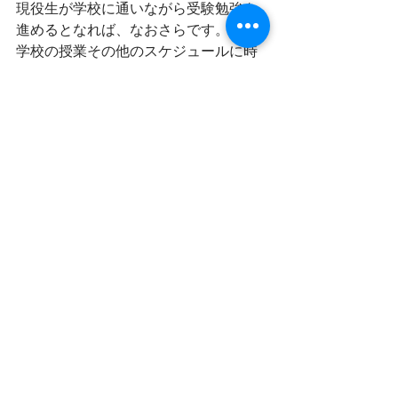
現役生が学校に通いながら受験勉強を
進めるとなれば、なおさらです。
学校の授業その他のスケジュールに時
間をとられて、思った以上に受験勉強
を進められないのです。
危機感と不安感を正しく持って、早め
早めの決定に努めてください。
遅い人から順に落ちていきます。
以下に、受験勉強開始から5カ月程度経
つ頃、
「今の志望大学が自分に合っている
か」
のチェック項目を列挙しますので、ご
活用ください。
・今の勉強スケジュール（平日5時間程
度、休日9時間程度）を通年でこなせる
か