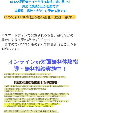
ゆるい雰囲気だけど密度は非常に濃い塾です
気楽に成績が上がる塾です
志望校（高校・大学）に受かる塾です
いつでもLINE質疑応答の画像・動画（数学）
※スマートフォンで閲覧される場合、改行などの不
具合により文章が読みづらくなってい
ますのでパソコン版の表示で閲覧されることをお
勧めします。
オンラインor対面無料体験指
導・無料相談実施中！
無料体験指導でなくとも、無料相談も受け付けております。
無料相談でも各種情報を大量に提供しますので、お気軽にお問合せください。
無料相談で提供する秘伝のタレ
・英語・数学の勉強法（暗記法・書き込み方法・使うべき本・数学の言語化など）
・学校の授業・課題への考え方と具体的な取り組み方
・時間の使い方・作り方
・学生ごとの教科別診断・総合的能力診断・志望校合格可能性と残り時間について
相談や体験にお申込み頂いた方には、惜しみなく秘伝のタレを提供致します。
（※入塾された方にはさらに秘伝のタレを複数伝授していますので、
​ タレの一つや二つを無償提供したところで当塾としては何の問題もありません）
・メールのみのお問合せでも解説動画を一本作成します。（当然無料）
（特定の問題の画像を送って頂ければそれだけで結構です）
体験・相談を受講したからと言って、入塾する必要はありません。