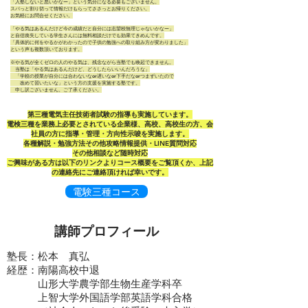
「入塾しないと悪いかなー」という気分になる必要もございません。
スパっと割り切って情報だけもらってささっとお帰りください。
お気軽にお問合せください。
「やる気はあるんだけど今の成績だと自分には志望校無理じゃないかなー」
と自信喪失している学生さんには無料相談だけでも効果てきめんです。
「具体的に何をやるかがわかったので子供の勉強への取り組み方が変わりました」
という声も複数頂いております。
※やる気が全くゼロの人のやる気は、残念ながら当塾でも喚起できません。
当塾は「やる気はあるんだけど、どうしたらいいんだろうな」
「学校の授業が自分には合わないなor遅いなor下手だなorつまずいたので
改めて習いたいな」という方の支援を実施する塾です。
申し訳ございません。ご了承ください。
​第三種電気主任技術者試験の指導も実施しています。
電検三種を業務上必要とされている企業様、高校、高校生の方、会
社員の方に指導・管理・方向性示唆を実施します。
各種解説・勉強方法その他攻略情報提供・LINE質問対応
​その他相談など随時対応
​ご興味がある方は以下のリンクよりコース概要をご覧頂くか、上記
の連絡先にご連絡頂ければ幸いです。
電験三種コース
講師プロフィール
塾長：松本 真弘
経歴：南陽高校中退
山形大学農学部生物生産学科卒
上智大学外国語学部英語学科合格