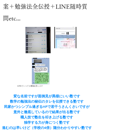
案＋勉強法全伝授＋LINE随時質
問etc...
LINEでいつでも質疑応答します
変な名前ですが面倒見が異様にいい塾です
​数学の勉強法の秘伝のタレを伝授できる塾です
民家かつシンプル過ぎるHPで若干うさんくさいですが
​意外と徹底しているので結果が出る塾です
​職人技で塾生を叩き上げる塾です
​独学する力が身につく塾です
進むのは早いけど（学校の4倍）随分わかりやすい塾です