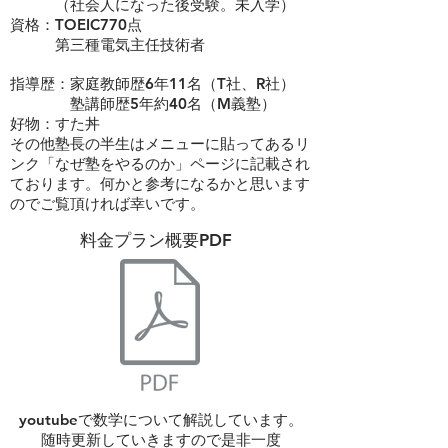
（社会人になった後受験。未入学）
資格：TOEIC770点
​ 第三種電気主任技術者
指導歴：家庭教師歴6年11名（T社、R社）
​ 塾講師歴5年約40名（M義塾）
​好物：すた丼
その他塾長の半生はメニューに貼ってあるリ
ンク「なぜ塾をやるのか」ページに記載され
ております。何かと参考になるかと思います
のでご覧頂ければ幸いです。
​料金プラン概要PDF
youtubeで数学について解説しています。
​随時更新していきますので是非一度