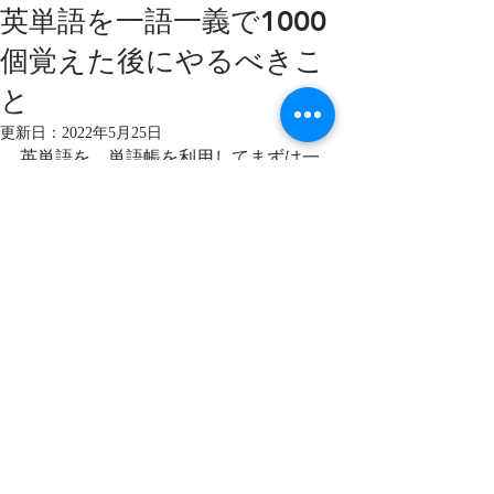
英単語を一語一義で1000
個覚えた後にやるべきこ
と
更新日：
2022年5月25日
英単語を、単語帳を利用してまずは一
語一義で1000個覚えましょう。
この場合の一語一義とは、単語一つに
つきメインの意味一つだけまずは覚え
る、という意味です。
まずは1000個覚える段階をクリアして
ください。
この段階をクリアして初めて、共通テ
ストのリーディングに取り組む下地が
できます。
今回語る「1000語以後」は、共通テス
トをさらに速く読めるレベルを目指し
ます。