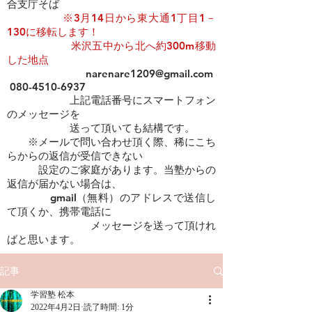
合支庁そば
​​
※3月14日から東大通1丁目1－
130に移転します！
米沢五中から北へ約300m移動
した地点
narenare1209@gmail.com
080-4510-6937
上記電話番号にスマートフォン
のメッセージを
​ 送って頂いても結構です。
※メールで問い合わせ頂く際、稀にこち
らからの返信が受信できない
設定のご家庭があります。当塾からの
返信が届かない場合は、
gmail（無料）のアドレスで送信し
て頂くか、携帯電話に
メッセージを送って頂けれ
ばと思います。
記事
学習塾 松本
2022年4月2日
読了時間: 1分