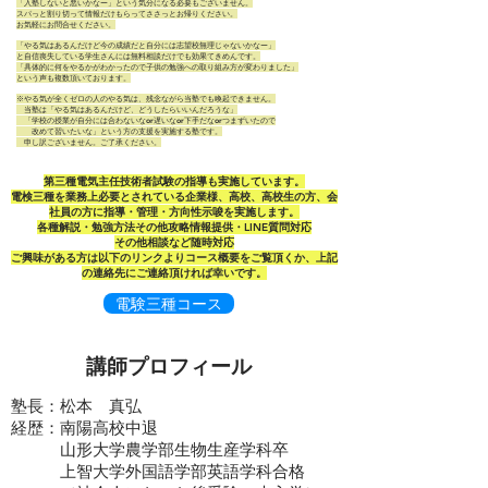
「入塾しないと悪いかなー」という気分になる必要もございません。
スパっと割り切って情報だけもらってささっとお帰りください。
お気軽にお問合せください。
「やる気はあるんだけど今の成績だと自分には志望校無理じゃないかなー」
と自信喪失している学生さんには無料相談だけでも効果てきめんです。
「具体的に何をやるかがわかったので子供の勉強への取り組み方が変わりました」
という声も複数頂いております。
※やる気が全くゼロの人のやる気は、残念ながら当塾でも喚起できません。
当塾は「やる気はあるんだけど、どうしたらいいんだろうな」
「学校の授業が自分には合わないなor遅いなor下手だなorつまずいたので
改めて習いたいな」という方の支援を実施する塾です。
申し訳ございません。ご了承ください。
​第三種電気主任技術者試験の指導も実施しています。
電検三種を業務上必要とされている企業様、高校、高校生の方、会
社員の方に指導・管理・方向性示唆を実施します。
各種解説・勉強方法その他攻略情報提供・LINE質問対応
​その他相談など随時対応
​ご興味がある方は以下のリンクよりコース概要をご覧頂くか、上記
の連絡先にご連絡頂ければ幸いです。
電験三種コース
講師プロフィール
塾長：松本 真弘
経歴：南陽高校中退
山形大学農学部生物生産学科卒
上智大学外国語学部英語学科合格