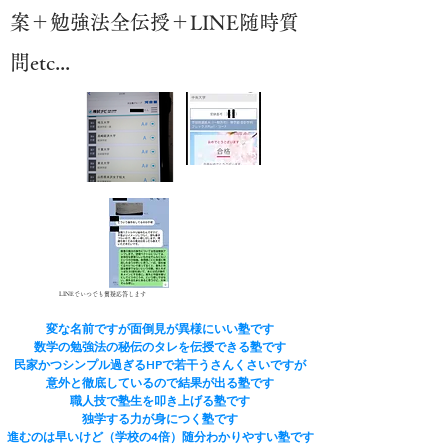
案＋勉強法全伝授＋LINE随時質
問etc...
LINEでいつでも質疑応答します
変な名前ですが面倒見が異様にいい塾です
​数学の勉強法の秘伝のタレを伝授できる塾です
民家かつシンプル過ぎるHPで若干うさんくさいですが
​意外と徹底しているので結果が出る塾です
​職人技で塾生を叩き上げる塾です
​独学する力が身につく塾です
進むのは早いけど（学校の4倍）随分わかりやすい塾です