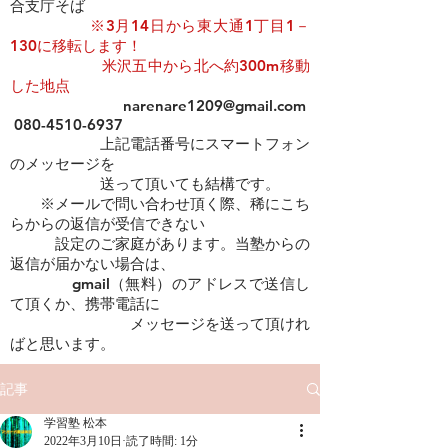
合支庁そば
​​
※3月14日から東大通1丁目1－
130に移転します！
米沢五中から北へ約300m移動
した地点
narenare1209@gmail.com
080-4510-6937
上記電話番号にスマートフォン
のメッセージを
​ 送って頂いても結構です。
※メールで問い合わせ頂く際、稀にこち
らからの返信が受信できない
設定のご家庭があります。当塾からの
返信が届かない場合は、
gmail（無料）のアドレスで送信し
て頂くか、携帯電話に
メッセージを送って頂けれ
ばと思います。
記事
学習塾 松本
2022年3月10日
読了時間: 1分