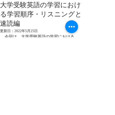
大学受験英語の学習におけ
る学習順序・リスニングと
速読編
更新日：
2022年5月25日
今回は、大学受験英語の学習における
学習順序について説明します。
とりあげるテーマは、リスニングと速
読です。
学習順序を間違えると、効率が悪いこ
とに加えて英語学習そのものへのモチ
ベーションも停滞し、
最悪の場合学習そのものをいつの間に
かやめてしまう形になります。
効率とモチベーションを両立するため
の学習順序とその根拠を記事内にて説
明しています。
英語学習でいまいちモチベーションが