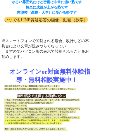
ゆるい雰囲気だけど密度は非常に濃い塾です
気楽に成績が上がる塾です
志望校（高校・大学）に受かる塾です
いつでもLINE質疑応答の画像・動画（数学）
※スマートフォンで閲覧される場合、改行などの不
具合により文章が読みづらくなってい
ますのでパソコン版の表示で閲覧されることをお
勧めします。
オンラインor対面無料体験指
導・無料相談実施中！
無料体験指導でなくとも、無料相談も受け付けております。
無料相談でも各種情報を大量に提供しますので、お気軽にお問合せください。
無料相談で提供する秘伝のタレ
・英語・数学の勉強法（暗記法・書き込み方法・使うべき本・数学の言語化など）
・学校の授業・課題への考え方と具体的な取り組み方
・時間の使い方・作り方
・学生ごとの教科別診断・総合的能力診断・志望校合格可能性と残り時間について
相談や体験にお申込み頂いた方には、惜しみなく秘伝のタレを提供致します。
（※入塾された方にはさらに秘伝のタレを複数伝授していますので、
​ タレの一つや二つを無償提供したところで当塾としては何の問題もありません）
・メールのみのお問合せでも解説動画を一本作成します。（当然無料）
（特定の問題の画像を送って頂ければそれだけで結構です）
体験・相談を受講したからと言って、入塾する必要はありません。