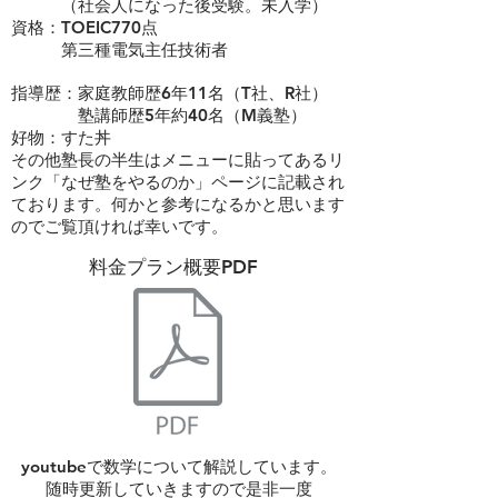
（社会人になった後受験。未入学）
資格：TOEIC770点
​ 第三種電気主任技術者
指導歴：家庭教師歴6年11名（T社、R社）
​ 塾講師歴5年約40名（M義塾）
​好物：すた丼
その他塾長の半生はメニューに貼ってあるリ
ンク「なぜ塾をやるのか」ページに記載され
ております。何かと参考になるかと思います
のでご覧頂ければ幸いです。
​料金プラン概要PDF
youtubeで数学について解説しています。
​随時更新していきますので是非一度