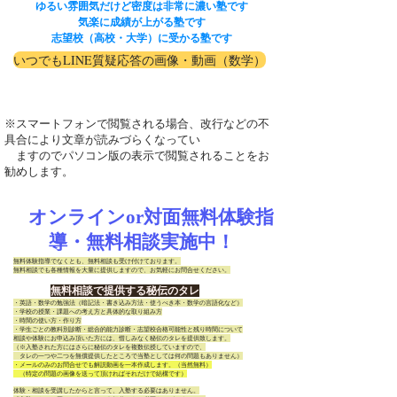
ゆるい雰囲気だけど密度は非常に濃い塾です
気楽に成績が上がる塾です
志望校（高校・大学）に受かる塾です
いつでもLINE質疑応答の画像・動画（数学）
※スマートフォンで閲覧される場合、改行などの不
具合により文章が読みづらくなってい
ますのでパソコン版の表示で閲覧されることをお
勧めします。
オンラインor対面無料体験指
導・無料相談実施中！
無料体験指導でなくとも、無料相談も受け付けております。
無料相談でも各種情報を大量に提供しますので、お気軽にお問合せください。
無料相談で提供する秘伝のタレ
・英語・数学の勉強法（暗記法・書き込み方法・使うべき本・数学の言語化など）
・学校の授業・課題への考え方と具体的な取り組み方
・時間の使い方・作り方
・学生ごとの教科別診断・総合的能力診断・志望校合格可能性と残り時間について
相談や体験にお申込み頂いた方には、惜しみなく秘伝のタレを提供致します。
（※入塾された方にはさらに秘伝のタレを複数伝授していますので、
​ タレの一つや二つを無償提供したところで当塾としては何の問題もありません）
・メールのみのお問合せでも解説動画を一本作成します。（当然無料）
（特定の問題の画像を送って頂ければそれだけで結構です）
体験・相談を受講したからと言って、入塾する必要はありません。