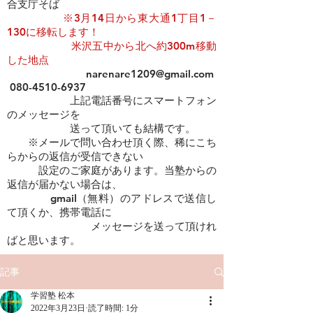
合支庁そば
​​
※3月14日から東大通1丁目1－
130に移転します！
米沢五中から北へ約300m移動
した地点
narenare1209@gmail.com
080-4510-6937
上記電話番号にスマートフォン
のメッセージを
​ 送って頂いても結構です。
※メールで問い合わせ頂く際、稀にこち
らからの返信が受信できない
設定のご家庭があります。当塾からの
返信が届かない場合は、
gmail（無料）のアドレスで送信し
て頂くか、携帯電話に
メッセージを送って頂けれ
ばと思います。
記事
学習塾 松本
2022年3月23日
読了時間: 1分