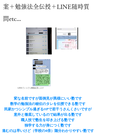
案＋勉強法全伝授＋LINE随時質
問etc...
LINEでいつでも質疑応答します
変な名前ですが面倒見が異様にいい塾です
​数学の勉強法の秘伝のタレを伝授できる塾です
民家かつシンプル過ぎるHPで若干うさんくさいですが
​意外と徹底しているので結果が出る塾です
​職人技で塾生を叩き上げる塾です
​独学する力が身につく塾です
進むのは早いけど（学校の4倍）随分わかりやすい塾です