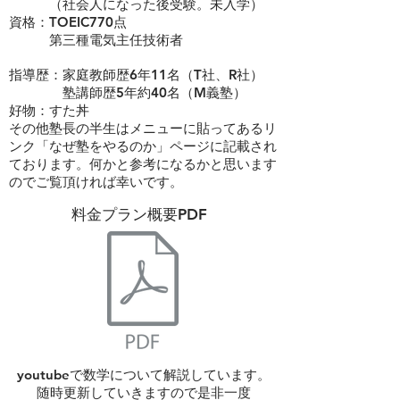
（社会人になった後受験。未入学）
資格：TOEIC770点
​ 第三種電気主任技術者
指導歴：家庭教師歴6年11名（T社、R社）
​ 塾講師歴5年約40名（M義塾）
​好物：すた丼
その他塾長の半生はメニューに貼ってあるリ
ンク「なぜ塾をやるのか」ページに記載され
ております。何かと参考になるかと思います
のでご覧頂ければ幸いです。
​料金プラン概要PDF
youtubeで数学について解説しています。
​随時更新していきますので是非一度