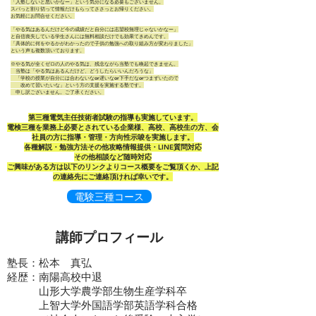
「入塾しないと悪いかなー」という気分になる必要もございません。
スパっと割り切って情報だけもらってささっとお帰りください。
お気軽にお問合せください。
「やる気はあるんだけど今の成績だと自分には志望校無理じゃないかなー」
と自信喪失している学生さんには無料相談だけでも効果てきめんです。
「具体的に何をやるかがわかったので子供の勉強への取り組み方が変わりました」
という声も複数頂いております。
※やる気が全くゼロの人のやる気は、残念ながら当塾でも喚起できません。
当塾は「やる気はあるんだけど、どうしたらいいんだろうな」
「学校の授業が自分には合わないなor遅いなor下手だなorつまずいたので
改めて習いたいな」という方の支援を実施する塾です。
申し訳ございません。ご了承ください。
​第三種電気主任技術者試験の指導も実施しています。
電検三種を業務上必要とされている企業様、高校、高校生の方、会
社員の方に指導・管理・方向性示唆を実施します。
各種解説・勉強方法その他攻略情報提供・LINE質問対応
​その他相談など随時対応
​ご興味がある方は以下のリンクよりコース概要をご覧頂くか、上記
の連絡先にご連絡頂ければ幸いです。
電験三種コース
講師プロフィール
塾長：松本 真弘
経歴：南陽高校中退
山形大学農学部生物生産学科卒
上智大学外国語学部英語学科合格