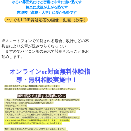
ゆるい雰囲気だけど密度は非常に濃い塾です
気楽に成績が上がる塾です
志望校（高校・大学）に受かる塾です
いつでもLINE質疑応答の画像・動画（数学）
※スマートフォンで閲覧される場合、改行などの不
具合により文章が読みづらくなってい
ますのでパソコン版の表示で閲覧されることをお
勧めします。
オンラインor対面無料体験指
導・無料相談実施中！
無料体験指導でなくとも、無料相談も受け付けております。
無料相談でも各種情報を大量に提供しますので、お気軽にお問合せください。
無料相談で提供する秘伝のタレ
・英語・数学の勉強法（暗記法・書き込み方法・使うべき本・数学の言語化など）
・学校の授業・課題への考え方と具体的な取り組み方
・時間の使い方・作り方
・学生ごとの教科別診断・総合的能力診断・志望校合格可能性と残り時間について
相談や体験にお申込み頂いた方には、惜しみなく秘伝のタレを提供致します。
（※入塾された方にはさらに秘伝のタレを複数伝授していますので、
​ タレの一つや二つを無償提供したところで当塾としては何の問題もありません）
・メールのみのお問合せでも解説動画を一本作成します。（当然無料）
（特定の問題の画像を送って頂ければそれだけで結構です）
体験・相談を受講したからと言って、入塾する必要はありません。