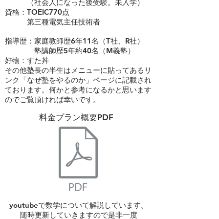
（社会人になった後受験。未入学）
資格：TOEIC770点
​ 第三種電気主任技術者
指導歴：家庭教師歴6年11名（T社、R社）
​ 塾講師歴5年約40名（M義塾）
​好物：すた丼
その他塾長の半生はメニューに貼ってあるリ
ンク「なぜ塾をやるのか」ページに記載され
ております。何かと参考になるかと思います
のでご覧頂ければ幸いです。
​料金プラン概要PDF
youtubeで数学について解説しています。
​随時更新していきますので是非一度