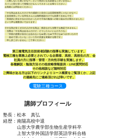
「入塾しないと悪いかなー」という気分になる必要もございません。
スパっと割り切って情報だけもらってささっとお帰りください。
お気軽にお問合せください。
「やる気はあるんだけど今の成績だと自分には志望校無理じゃないかなー」
と自信喪失している学生さんには無料相談だけでも効果てきめんです。
「具体的に何をやるかがわかったので子供の勉強への取り組み方が変わりました」
という声も複数頂いております。
※やる気が全くゼロの人のやる気は、残念ながら当塾でも喚起できません。
当塾は「やる気はあるんだけど、どうしたらいいんだろうな」
「学校の授業が自分には合わないなor遅いなor下手だなorつまずいたので
改めて習いたいな」という方の支援を実施する塾です。
申し訳ございません。ご了承ください。
​第三種電気主任技術者試験の指導も実施しています。
電検三種を業務上必要とされている企業様、高校、高校生の方、会
社員の方に指導・管理・方向性示唆を実施します。
各種解説・勉強方法その他攻略情報提供・LINE質問対応
​その他相談など随時対応
​ご興味がある方は以下のリンクよりコース概要をご覧頂くか、上記
の連絡先にご連絡頂ければ幸いです。
電験三種コース
講師プロフィール
塾長：松本 真弘
経歴：南陽高校中退
山形大学農学部生物生産学科卒
上智大学外国語学部英語学科合格