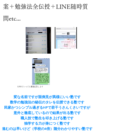
案＋勉強法全伝授＋LINE随時質
問etc...
LINEでいつでも質疑応答します
変な名前ですが面倒見が異様にいい塾です
​数学の勉強法の秘伝のタレを伝授できる塾です
民家かつシンプル過ぎるHPで若干うさんくさいですが
​意外と徹底しているので結果が出る塾です
​職人技で塾生を叩き上げる塾です
​独学する力が身につく塾です
進むのは早いけど（学校の4倍）随分わかりやすい塾です